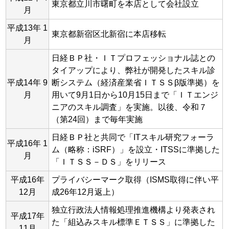
東京都立川市曙町を本店として会社設立
月
平成13年 1
東京都新宿区北新宿に本店移転
月
日経ＢＰ社・ＩＴプロフェッショナル誌との
タイアップにより、弊社が開発したスキル診
平成14年 9
断システム（経済産業省ＩＴＳＳβ版準拠）を
月
用いて9月1日から10月15日まで「ＩＴエンジ
ニアのスキル調査」を実施。以後、令和７
（第24回）まで毎年実施
日経ＢＰ社と共同で「ITスキル研究フォーラ
平成16年 1
ム（略称：iSRF）」を設立・ITSSに準拠した
月
「ＩＴＳＳ－ＤＳ」をリリース
平成16年
プライバシーマーク取得（ISMS取得に伴い平
12月
成26年12月返上）
独立行政法人情報処理推進機構より発表され
平成17年
た「組込みスキル標準ＥＴＳＳ」に準拠した
11月