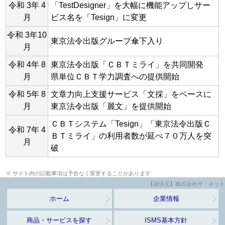
令和 3年 4
「TestDesigner」を大幅に機能アップしサー
月
ビス名を「Tesign」に変更
令和 3年10
東京法令出版グループ傘下入り
月
令和 4年 8
東京法令出版「ＣＢＴミライ」を共同開発
月
県単位ＣＢＴ学力調査への提供開始
令和 5年 8
文章力向上支援サービス「文採」をベースに
月
東京法令出版「麗文」を提供開始
ＣＢＴシステム「Tesign」「東京法令出版Ｃ
令和 7年 4
ＢＴミライ」の利用者数が延べ７０万人を突
月
破
※ サイト内の記載事項は予告なく変更することがあります
【提供元】株式会社ザ・ネット
ホーム
企業情報
商品・サービスを探す
ISMS基本方針